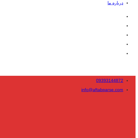
درباره ما
09393144872
info@aftabparse.com