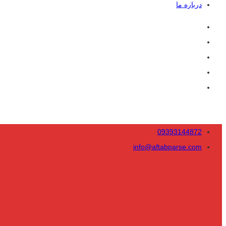
درباره ما
09393144872
info@aftabparse.com