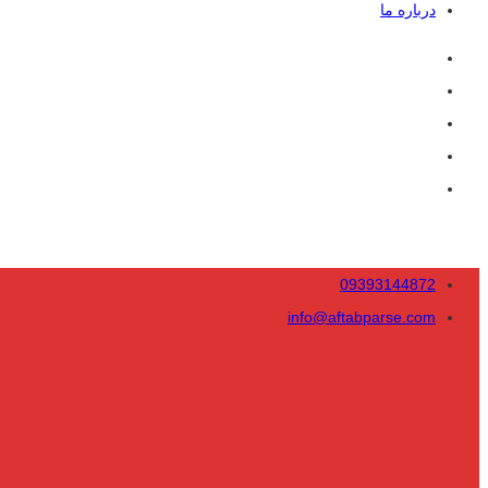
درباره ما
09393144872
info@aftabparse.com