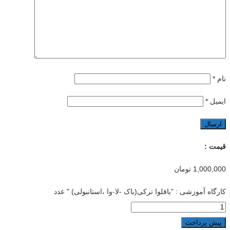
نام
*
ایمیل
*
قیمت :
1,000,000
تومان
کارگاه آموزشی : "باقلوا ترکی(باک -لا-وا ،استانبولی) " عدد
پیش پرداخت