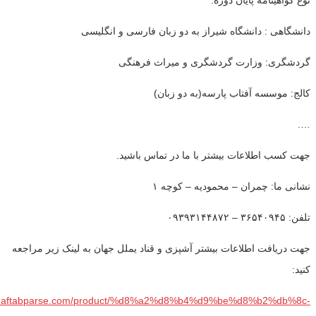
دانشگاهی : دانشگاه شیراز به دو زبان فارسی و انگلیسی
گردشگری: وزارت گردشگری و میراث فرهنگی
کالج: موسسه آفتاب پارسه(به دو زبان)
….
جهت کسب اطلاعات بیشتر با ما در تماس باشید.
نشانی ما: چمران – محمودیه – کوچه ۱
تلفن: ۳۶۵۴۰۹۴۵ – ۰۹۳۹۳۱۴۴۸۷۲
جهت دریافت اطلاعات بیشتر آشپزی و قناد یملل جهان به لینک زیر مراجعه
کنید:
ww.aftabparse.com/product/%d8%a2%d8%b4%d9%be%d8%b2%db%8c-