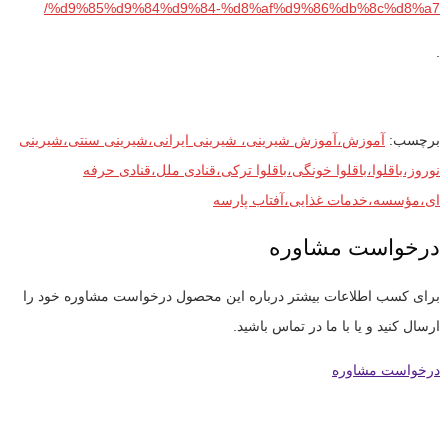
%d9%85%d9%84%d9%84-%d8%af%d9%86%db%8c%d8%a7/
.
برچسب:
آموزش،آموزش شیرینی، شیرینی ایرانی،شیرینی سنتی،شیرینی
نوروز،باقلوا،باقلوا خونگی،باقلوا ترکی،قنادی ملل،قنادی حرفه
ای،مؤسسه،خدمات غذایی،آفتاب پارسه
درخواست مشاوره
برای کسب اطلاعات بیشتر درباره این محصول درخواست مشاوره خود را
ارسال کنید و یا با ما در تماس باشید.
درخواست مشاوره