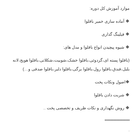
موارد آموزش کل دوره:
🔶 آماده سازی خمیر باقلوا
🔶 فیلینگ گذاری
🔶 شیوه پیچیدن انواع باقلوا و مدل های:
(باقلوا پسته ای،گردوئی،باقلوا خشک،شوبیت،شکلاتی،باقلوا هویج،لانه
بلبل،فندق،باقلوا رول،باقلوا برگی،باقلوا دلبر،باقلوا صدفی و…)
🔶اصول ونکات پخت
🔶 شربت دادن باقلوا
🔶 روش نگهداری و نکات ظریف و تخصصی پخت ..
*****************
.