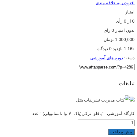
افزودن به علاقه مندی
امتیاز
0
از
0
رأی
بدون امتیاز
0 رای
1,000,000
تومان
1.16k بازدید
0 دیدگاه
دسته:
دوره های آموزشی
تبلیغات
کارگاه آموزشی : "باقلوا ترکی(باک -لا-وا ،استانبولی) " عدد
پیش پرداخت