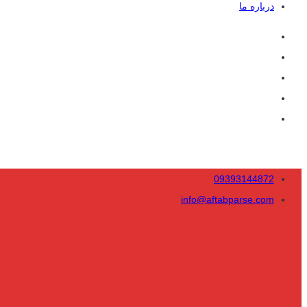
درباره ما
09393144872
info@aftabparse.com