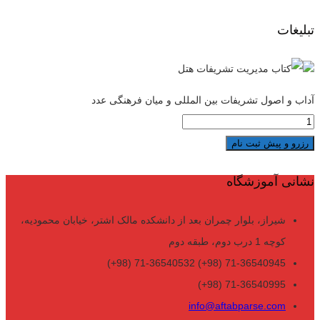
تبلیغات
آداب و اصول تشریفات بین المللی و میان فرهنگی عدد
رزرو و پیش ثبت نام
نشانی آموزشگاه
شیراز، بلوار چمران بعد از دانشکده مالک اشتر، خیابان محمودیه،
کوچه 1 درب دوم، طبقه دوم
71-36540945 (98+) 71-36540532 (98+)
71-36540995 (98+)
info@aftabparse.com