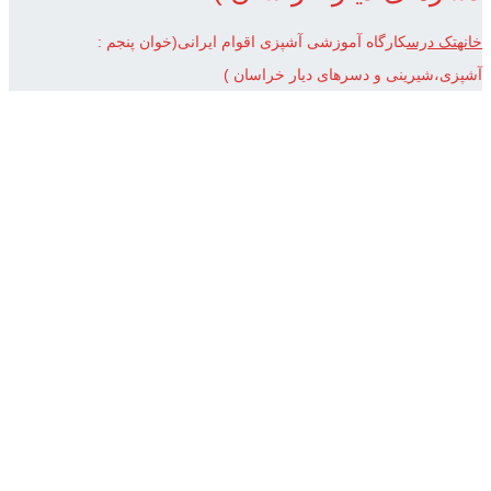
خانه
تک درس
کارگاه آموزشی آشپزی اقوام ایرانی(خوان پنجم :
آشپزی،شیرینی و دسرهای دیار خراسان )