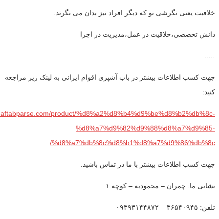
خلاقیت یعنی نگرشی نو که دیگر افراد نیز بدان می نگرند.
دانش تخصصی،خلاقیت در عمل،مدیریت در اجرا
…..
جهت کسب اطلاعات بیشتر در باب آشپزی اقوام ایرانی به لینک زیر مراجعه
کنید:
ww.aftabparse.com/product/%d8%a2%d8%b4%d9%be%d8%b2%db%8c-
%d8%a7%d9%82%d9%88%d8%a7%d9%85-
%d8%a7%db%8c%d8%b1%d8%a7%d9%86%db%8c/
جهت کسب اطلاعات بیشتر با ما در تماس باشید.
نشانی ما: چمران – محمودیه – کوچه ۱
تلفن: ۳۶۵۴۰۹۴۵ – ۰۹۳۹۳۱۴۴۸۷۲