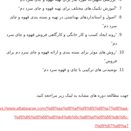
“آموزش تکنیک های مختلف برای تهیه قهوه و چای سرد دم”
“اصول و استانداردهای بهداشتی در تهیه و بسته بندی قهوه و چای
سرد دم”
“روند ایجاد کسب و کار خانگی و کارگاهی فروش قهوه و چای سرد
دم”
“روش های موثر برای بسته بندی و ارائه قهوه و چای سرد دم برای
فروش”
نوشیدنی های ترکیبی با چای و قهوه سرد دم”
جهت مطالعه دوره های مشابه به لینک زیر مراجعه کنید:
tps://www.aftabparse.com/%d8%ae%d8%af%d9%85%d8%a7%d8%aa-
%d9%86%d9%88%d8%b4%db%8c%d8%af%d9%86%db%8c-
%d9%87%d8%a7/