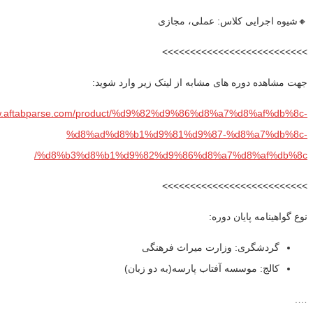
🔸شیوه اجرایی کلاس: عملی، مجازی
>>>>>>>>>>>>>>>>>>>>>>>>>>
جهت مشاهده دوره های مشابه از لینک زیر وارد شوید:
ww.aftabparse.com/product/%d9%82%d9%86%d8%a7%d8%af%db%8c-
%d8%ad%d8%b1%d9%81%d9%87-%d8%a7%db%8c-
%d8%b3%d8%b1%d9%82%d9%86%d8%a7%d8%af%db%8c/
>>>>>>>>>>>>>>>>>>>>>>>>>>
نوع گواهینامه پایان دوره:
گردشگری: وزارت میراث فرهنگی
کالج: موسسه آفتاب پارسه(به دو زبان)
….