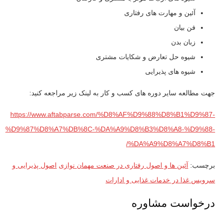
آئین و مهارت های رفتاری
فن بیان
زبان بدن
شیوه حل تعارض و شکایات مشتری
شیوه های پذیرایی
جهت مطالعه سایر دوره های کسب و کار به لینک زیر مراجعه کنید:
https://www.aftabparse.com/%D8%AF%D9%88%D8%B1%D9%87-
%D9%87%D8%A7%DB%8C-%DA%A9%D8%B3%D8%A8-%D9%88-
%DA%A9%D8%A7%D8%B1/
برچسب:
آئین ها و اصول رفتاری در صنعت مهمان نوازی
اصول پذیرایی و
سرویس غذا در خدمات غذایی و ادارات
درخواست مشاوره