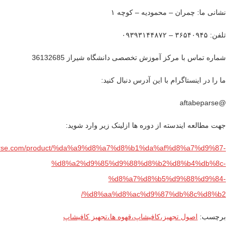
نشانی ما: چمران – محمودیه – کوچه ۱
تلفن: ۳۶۵۴۰۹۴۵ – ۰۹۳۹۳۱۴۴۸۷۲
شماره تماس با مرکز آموزش تخصصی دانشگاه شیراز 36132685
ما را در اینستاگرام با این آدرس دنبال کنید:
@aftabeparse
جهت مطالعه ایندسته از دوره ها ازلینک زیر وارد شوید:
bparse.com/product/%da%a9%d8%a7%d8%b1%da%af%d8%a7%d9%87-
%d8%a2%d9%85%d9%88%d8%b2%d8%b4%db%8c-
%d8%a7%d8%b5%d9%88%d9%84-
%d8%aa%d8%ac%d9%87%db%8c%d8%b2/
برچسب:
اصول تجهیز،کافیشاپ،قهوه ها،تجهیز کافیشاپ