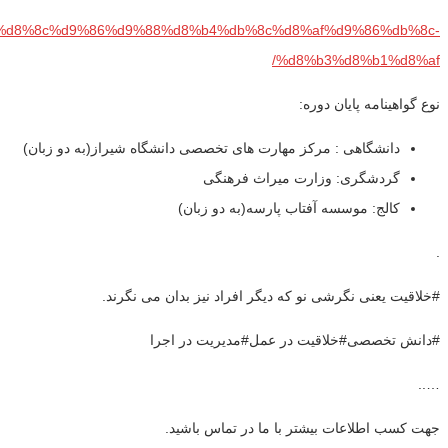
8%af%d8%8c%d9%86%d9%88%d8%b4%db%8c%d8%af%d9%86%db%8c-
%d8%b3%d8%b1%d8%af/
نوع گواهینامه پایان دوره:
دانشگاهی : مرکز مهارت های تخصصی دانشگاه شیراز(به دو زبان)
گردشگری: وزارت میراث فرهنگی
کالج: موسسه آفتاب پارسه(به دو زبان)
.
#خلاقیت یعنی نگرشی نو که دیگر افراد نیز بدان می نگرند.
#دانش تخصصی#خلاقیت در عمل#مدیریت در اجرا
…..
جهت کسب اطلاعات بیشتر با ما در تماس باشید.