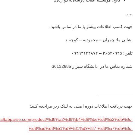
….
جهت کسب اطلاعات بیشتر با ما در تماس باشید.
نشانی ما: چمران – محمودیه – کوچه ۱
تلفن: ۳۶۵۴۰۹۴۵ – ۰۹۳۹۳۱۴۴۸۷۲
شماره تماس ما در دانشگاه شیراز 36132685
______________
جهت دریافت اطلاعات دوره اصلی به لینک زیر مراجعه کنید:
ww.aftabparse.com/product/%d8%a2%d8%b4%d9%be%d8%b2%db%8c-
%d8%ad%d8%b1%d9%81%d9%87-%d8%a7%db%8c-