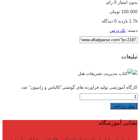
بدون امتیاز
0 رای
100,000
تومان
1.7k بازدید
0 دیدگاه
دسته:
تک درس
تبلیغات
کارگاه آموزشی تولید فراورده های گوشتی"کالباس و ژامبون" عدد
پیش پرداخت
نشانی آموزشگاه
شیراز، بلوار چمران بعد از دانشکده مالک اشتر، خیابان محمودیه،