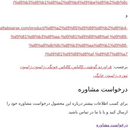
%d8%b3%d8%b1%d8%a2%d8%b4%d9%be%d8%b2%db%8c/
و
ww.aftabparse.com/product/%d8%a2%d9%85%d9%88%d8%b2%d8%b4-
%d9%81%d8%b3%d8%aa-%d9%81%d9%88%d8%af-%d9%88-
%d8%a8%db%8c%d8%b3%d8%aa%d8%b1%d9%88-
%d9%81%d9%88%d8%af-%d9%87%d8%a7/
برچسب:
فراورده گوشتی،کالباس،کالباس خونگی،ژامبون،ژامبون
تنوری،ژامبون خانگی
درخواست مشاوره
برای کسب اطلاعات بیشتر درباره این محصول درخواست مشاوره خود را
ارسال کنید و یا با ما در تماس باشید.
درخواست مشاوره