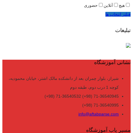
هیچ
آنلاین
حضوری
فیلتر انتخاب ها
تبلیغات
نشانی آموزشگاه
شیراز، بلوار چمران بعد از دانشکده مالک اشتر، خیابان محمودیه،
کوچه 1 درب دوم، طبقه دوم
71-36540945 (98+) 71-36540532 (98+)
71-36540995 (98+)
info@aftabparse.com
مسیر یاب آموزشگاه