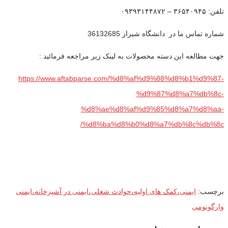
تلفن: ۳۶۵۴۰۹۴۵ – ۰۹۳۹۳۱۴۴۸۷۲
شماره تماس ما در دانشگاه شیراز 36132685
جهت مطالعه این دسته محصولات به لینک زیر مراجعه فرمائید :
https://www.aftabparse.com/%d8%af%d9%88%d8%b1%d9%87-
%d9%87%d8%a7%db%8c-
%d8%ae%d8%af%d9%85%d8%a7%d8%aa-
%d8%ba%d8%b0%d8%a7%db%8c%db%8c/
برچسب:
ایمنی،کمک های اولیه،حوادث شغلی،ایمنی در آشپزخانه،ایمنی
وارگونومی