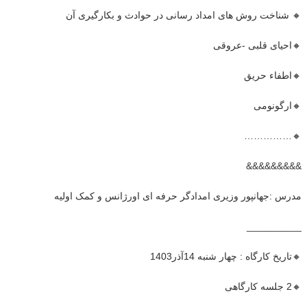
🔸 شناخت روش های امداد رسانی در حوادث و بکارگیری آن
🔸احیای قلبی -عروقی
🔸اطفاء حریق
🔸ارگونومی
🔸……………
&&&&&&&&&
مدرس :جهانپور وزیری امدادگر حرفه ای اورژانس و کمک اولیه
__________
🔸تاریخ کارگاه : چهار شنبه 14آذر1403
🔸2 جلسه کارگاهی