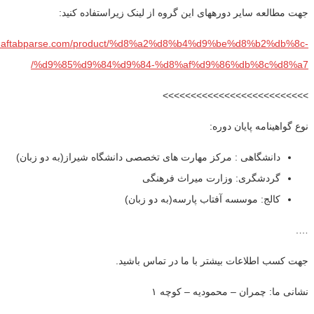
جهت مطالعه سایر دورههای این گروه از لینک زیراستفاده کنید:
ww.aftabparse.com/product/%d8%a2%d8%b4%d9%be%d8%b2%db%8c-
%d9%85%d9%84%d9%84-%d8%af%d9%86%db%8c%d8%a7/
>>>>>>>>>>>>>>>>>>>>>>>>>>
نوع گواهینامه پایان دوره:
دانشگاهی : مرکز مهارت های تخصصی دانشگاه شیراز(به دو زبان)
گردشگری: وزارت میراث فرهنگی
کالج: موسسه آفتاب پارسه(به دو زبان)
….
جهت کسب اطلاعات بیشتر با ما در تماس باشید.
نشانی ما: چمران – محمودیه – کوچه ۱