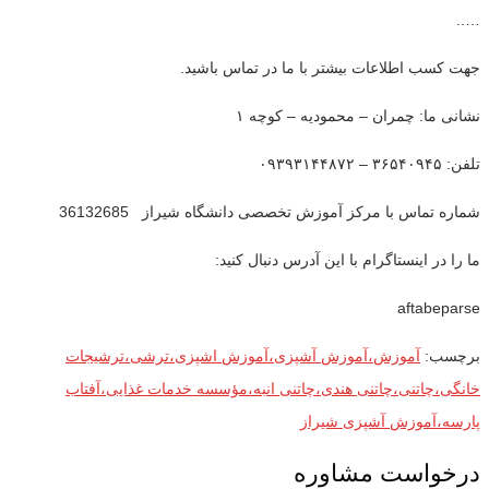
…..
جهت کسب اطلاعات بیشتر با ما در تماس باشید.
نشانی ما: چمران – محمودیه – کوچه ۱
تلفن: ۳۶۵۴۰۹۴۵ – ۰۹۳۹۳۱۴۴۸۷۲
شماره تماس با مرکز آموزش تخصصی دانشگاه شیراز 36132685
ما را در اینستاگرام با این آدرس دنبال کنید:
aftabeparse
برچسب:
آموزش،آموزش آشپزی،آموزش اشپزی،ترشی،ترشیجات
خانگی،چاتنی،چاتنی هندی،چاتنی انبه،مؤسسه خدمات غذایی،آفتاب
پارسه،آموزش آشپزی شیراز
درخواست مشاوره