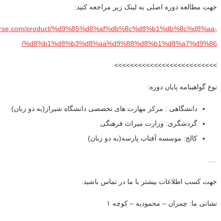
جهت مطالعه دوره اصلی به لینک زیر مراجعه کنید:
bparse.com/product/%d9%85%d8%af%db%8c%d8%b1%db%8c%d8%aa-
%d8%b1%d8%b3%d8%aa%d9%88%d8%b1%d8%a7%d9%86/
>>>>>>>>>>>>>>>>>>>>>>>>>>
نوع گواهینامه پایان دوره:
دانشگاهی : مرکز مهارت های تخصصی دانشگاه شیراز(به دو زبان)
گردشگری: وزارت میراث فرهنگی
کالج: موسسه آفتاب پارسه(به دو زبان)
….
جهت کسب اطلاعات بیشتر با ما در تماس باشید.
نشانی ما: چمران – محمودیه – کوچه ۱