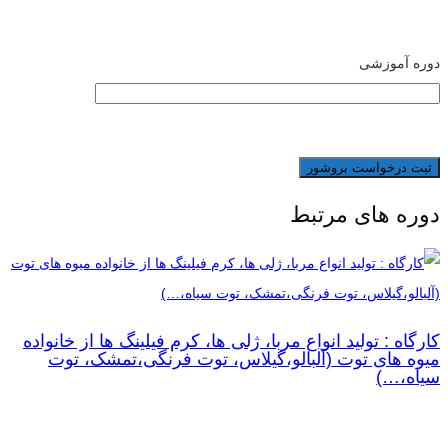
دوره آموزشی
دوره های مرتبط
کارگاه : تولید انواع مربا، ژلی ها، کرم فیلینگ ها از خانواده
میوه های توت (آلبالو،گیلاس، توت فرنگی،تمشک، توت
سیاه،…)