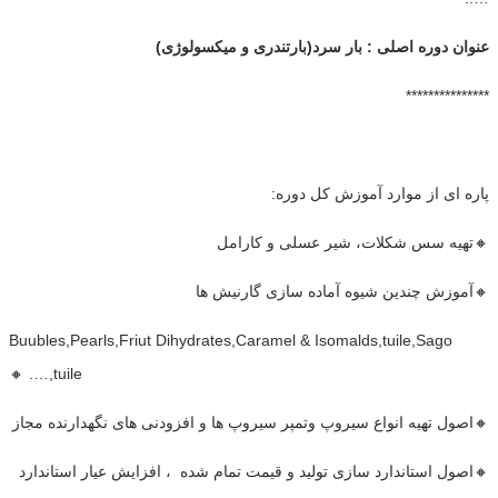
عنوان دوره اصلی : بار سرد(بارتندری و میکسولوژی)
***************
پاره ای از موارد آموزش کل دوره:
🔸تهیه سس شکلات، شیر عسلی و کارامل
🔸آموزش چندین شیوه آماده سازی گارنیش ها
Buubles,Pearls,Friut Dihydrates,Caramel & Isomalds,tuile,Sago
tuile,…. 🔸
🔸اصول تهیه انواع سیروپ وتمپر سیروپ ها و افزودنی های نگهدارنده مجاز
🔸اصول استاندارد سازی تولید و قیمت تمام شده ، افزایش عیار استاندارد