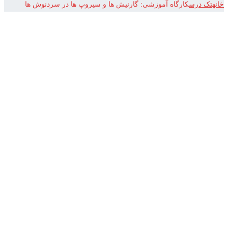
خانه
تک درس
کارگاه آموزشی: گارنیش ها و سیروپ ها در سردنوش ها