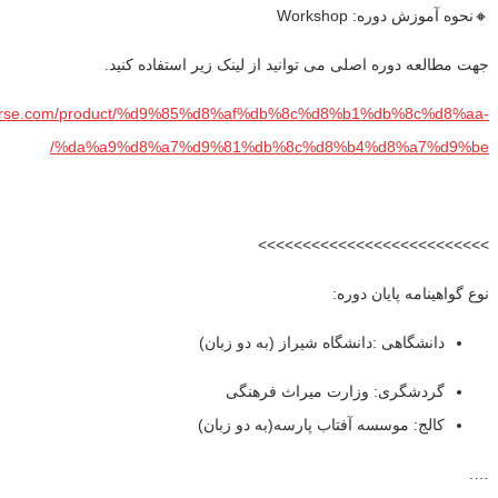
🔸نحوه آموزش دوره: Workshop
جهت مطالعه دوره اصلی می توانید از لینک زیر استفاده کنید.
bparse.com/product/%d9%85%d8%af%db%8c%d8%b1%db%8c%d8%aa-
%da%a9%d8%a7%d9%81%db%8c%d8%b4%d8%a7%d9%be/
>>>>>>>>>>>>>>>>>>>>>>>>>>
نوع گواهینامه پایان دوره:
دانشگاهی :دانشگاه شیراز (به دو زبان)
گردشگری: وزارت میراث فرهنگی
کالج: موسسه آفتاب پارسه(به دو زبان)
….