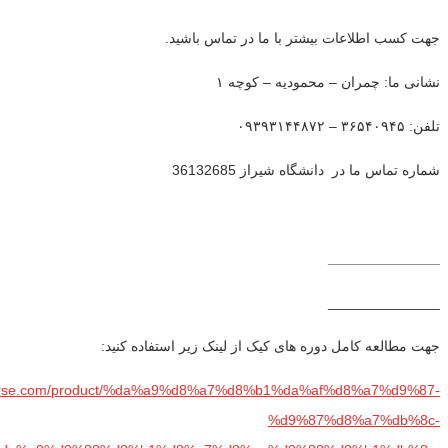
جهت کسب اطلاعات بیشتر با ما در تماس باشید.
نشانی ما: چمران – محمودیه – کوچه ۱
تلفن: ۳۶۵۴۰۹۴۵ – ۰۹۳۹۳۱۴۴۸۷۲
شماره تماس ما در دانشگاه شیراز 36132685
______________
______________
جهت مطالعه کامل دوره های کیک از لینک زیر استفاده کنید:
bparse.com/product/%da%a9%d8%a7%d8%b1%da%af%d8%a7%d9%87-
%d9%87%d8%a7%db%8c-