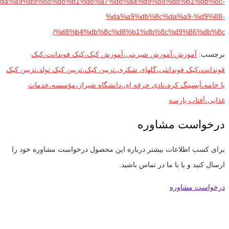
%da%a9%d9%88%d8%b1%d8%a7%d8%aa%d9%88%d8%b1%db%8c-
%da%a9%db%8c%da%a9-%d9%88-
%d8%b4%db%8c%d8%b1%db%8c%d9%86%db%8c/
برچسب:
آموزش،آموزش شیرینی،آموزش کیک،کیک فوندانت،کیک
فوندانت،کیک فوندانتی،گلهای شکری،تزیین کیک،تزیین کیک تولد،تزیین کیک
با خامه،آیسینگ کره،نادی حرفه ای،دانشگاه شیراز،مؤسسه،خدمات
غذایی،آفتاب پارسه
درخواست مشاوره
برای کسب اطلاعات بیشتر درباره این محصول درخواست مشاوره خود را
ارسال کنید و یا با ما در تماس باشید.
درخواست مشاوره