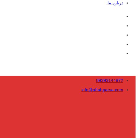
درباره ما
09393144872
info@aftabparse.com