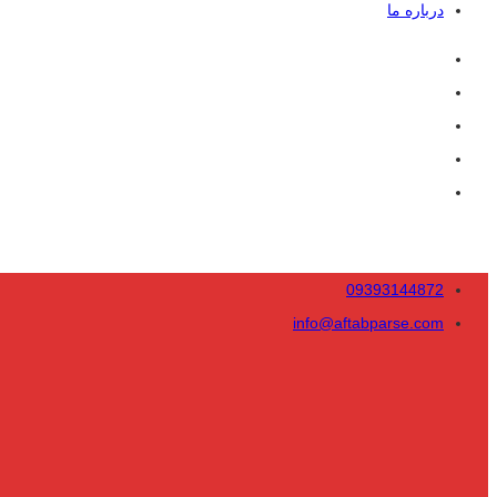
درباره ما
09393144872
info@aftabparse.com