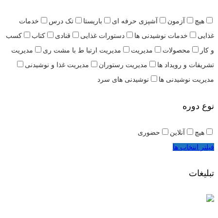
هیچ
آزمون
آشپزی حرفه ای
باریستا
تک درس
خدمات
غذایی
خدمات نوشیدنی ها
دستورات غذایی
قنادی
کتاب
کسب
و کار
محصولات
مدیریت
مدیریت ارتبا ط با مشت ری
مدیریت
تشریفات و رویداد ها
مدیریت رستوران
مدیریت غذا و نوشیدنی
مدیریت نوشیدنی ها
نوشیدنی های سرد
نوع دوره
هیچ
آنلاین
حضوری
فیلتر انتخاب ها
تبلیغات