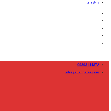
درباره ما
09393144872
info@aftabparse.com