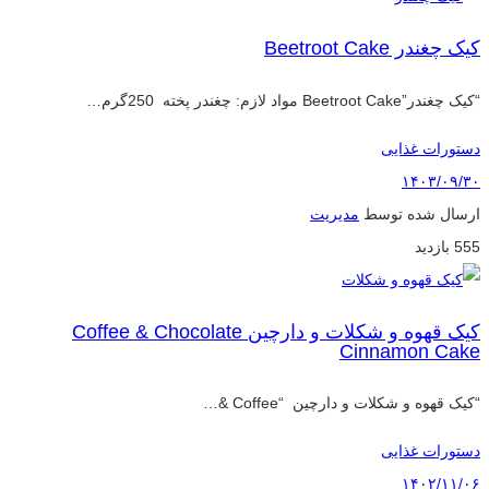
کیک چغندر Beetroot Cake
“کیک چغندر”Beetroot Cake مواد لازم: چغندر پخته 250گرم…
دستورات غذایی
۱۴۰۳/۰۹/۳۰
ارسال شده توسط
مدیریت
555 بازدید
کیک قهوه و شکلات و دارچین Coffee & Chocolate
Cinnamon Cake
“کیک قهوه و شکلات و دارچین “Coffee &…
دستورات غذایی
۱۴۰۲/۱۱/۰۶