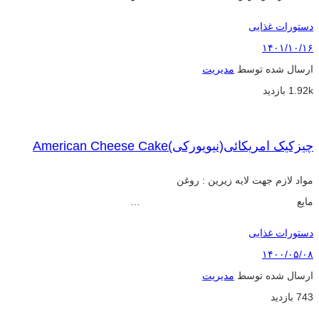
دستورات غذایی
۱۴۰۱/۱۰/۱۶
ارسال شده توسط
مدیریت
1.92k بازدید
چیزکیک امریکائی(نیویورکی)American Cheese Cake
مواد لازم جهت لایه زیرین : روغن
مایع …
دستورات غذایی
۱۴۰۰/۰۵/۰۸
ارسال شده توسط
مدیریت
743 بازدید