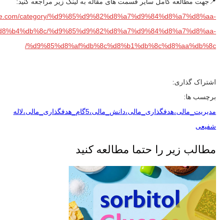
📍جهت مطالعه کامل سایر قسمت های مقاله به لینک زیر مراجعه کنید:
parse.com/category/%d9%85%d9%82%d8%a7%d9%84%d8%a7%d8%aa-
8%b4%db%8c/%d9%85%d9%82%d8%a7%d9%84%d8%a7%d8%aa-
%d9%85%d8%af%db%8c%d8%b1%db%8c%d8%aa%db%8c/
اشتراک گذاری:
برچسب ها:
مدیریت_مالی،هدفگذاری_مالی،دانش_مالی،5گام_هدفگذاری_مالی،لاله
شفیعی
مطالب زیر را حتما مطالعه کنید