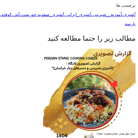
برچسب ها:
آشپزی،آموزش_شیرینی،آشپزی_ایرانی،آشپزی_صفویه،خورشت،آش،کوفته،ش
پارسه
مطالب زیر را حتما مطالعه کنید