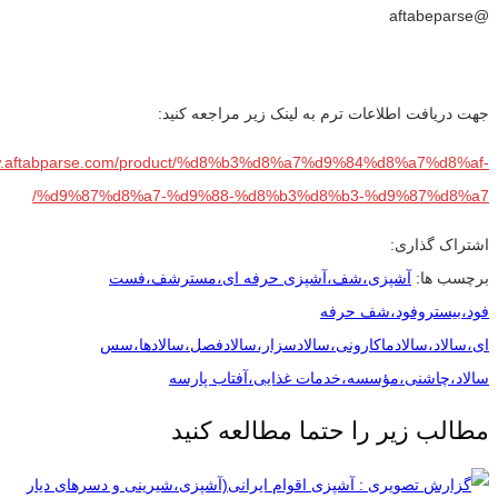
@aftabeparse
جهت دریافت اطلاعات ترم به لینک زیر مراجعه کنید:
ww.aftabparse.com/product/%d8%b3%d8%a7%d9%84%d8%a7%d8%af-
%d9%87%d8%a7-%d9%88-%d8%b3%d8%b3-%d9%87%d8%a7/
اشتراک گذاری:
برچسب ها:
آشپزی،شف،آشپزی حرفه ای،مسترشف،فست
فود،بیستروفود،شف حرفه
ای،سالاد،سالادماکارونی،سالادسزار،سالادفصل،سالادها،سس
سالاد،چاشنی،مؤسسه،خدمات غذایی،آفتاب پارسه
مطالب زیر را حتما مطالعه کنید