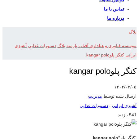
تماس با ما
درباره ما
بلاگ
موسسه فناوری و هتلداری آفتاب پارسه
بلاگ
دستورات غذایی
آشپزی
ایرانی
کنگر پلوkangar polo
کنگر پلوkangar polo
۱۴۰۴/۰۲/۰۵
ارسال شده توسط
مدیریت
آشپزی ایرانی
،
دستورات غذایی
541 بازدید
“
کنگر پلو”
kangar polo