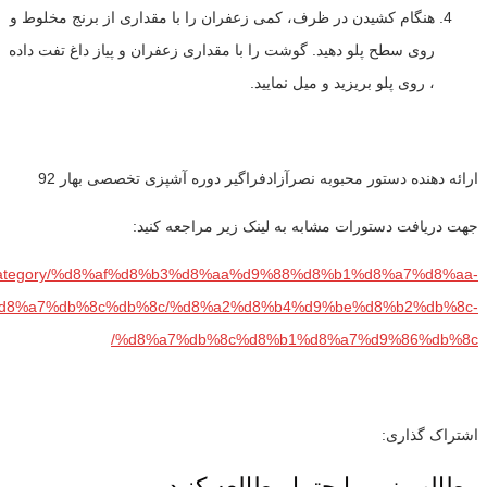
هنگام کشیدن در ظرف، کمی زعفران را با مقداری از برنج مخلوط و
روی سطح پلو دهید. گوشت را با مقداری زعفران و پیاز داغ تفت داده
، روی پلو بریزید و میل نمایید.
ارائه دهنده دستور محبوبه نصرآزادفراگیر دوره آشپزی تخصصی بهار 92
جهت دریافت دستورات مشابه به لینک زیر مراجعه کنید:
com/category/%d8%af%d8%b3%d8%aa%d9%88%d8%b1%d8%a7%d8%aa-
d8%a7%db%8c%db%8c/%d8%a2%d8%b4%d9%be%d8%b2%db%8c-
%d8%a7%db%8c%d8%b1%d8%a7%d9%86%db%8c/
اشتراک گذاری:
مطالب زیر را حتما مطالعه کنید