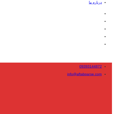
درباره ما
09393144872
info@aftabparse.com