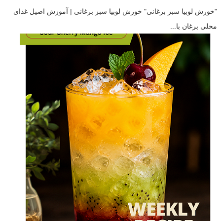
"خورش لوبیا سبز برغانی" خورش لوبیا سبز برغانی | آموزش اصیل غذای
محلی برغان با...