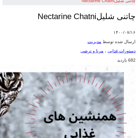
چاتنی شلیلNectarine Chatni
چاتنی شلیلNectarine Chatni
۱۴۰۰/۰۷/۱۶
ارسال شده توسط
مدیریت
دستورات غذایی
،
مربا و ترشی
682 بازدید