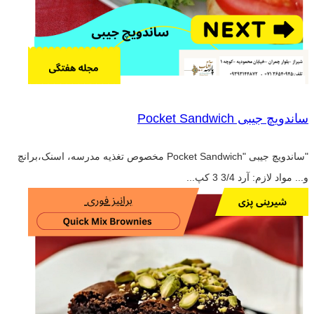
ساندویچ جیبی Pocket Sandwich
"ساندویچ جیبی "Pocket Sandwich مخصوص تغذیه مدرسه، اسنک،برانچ
و... مواد لازم: آرد 3/4 3 کپ...