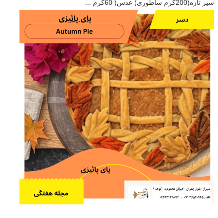
سیر تازه(200گرم ساطوری) عدس( 60گرم ...