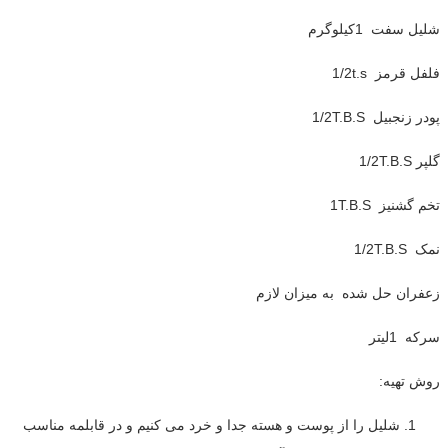
شلیل سفت 1کیلوگرم
فلفل قرمز 1/2t.s
پودر زنجبیل 1/2T.B.S
گلپر 1/2T.B.S
تخم گشنیز 1T.B.S
نمک 1/2T.B.S
زعفران حل شده به میزان لازم
سرکه 1لیتر
روش تهیه:
شلیل را از پوست و هسته جدا و خرد می کنیم و در قابلمه مناسب