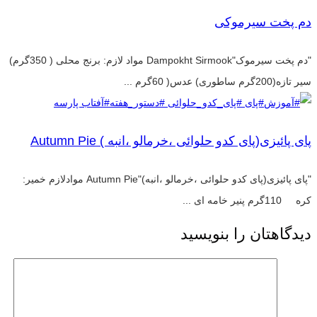
دم پخت سیرموکی
"دم پخت سیرموک"Dampokht Sirmook مواد لازم: برنج محلی ( 350گرم)
سیر تازه(200گرم ساطوری) عدس( 60گرم ...
پای پائیزی(پای کدو حلوائی ،خرمالو ،انبه ) Autumn Pie
"پای پائیزی(پای کدو حلوائی ،خرمالو ،انبه)"Autumn Pie موادلازم خمیر:
کره 110گرم پنیر خامه ای ...
دیدگاهتان را بنویسید