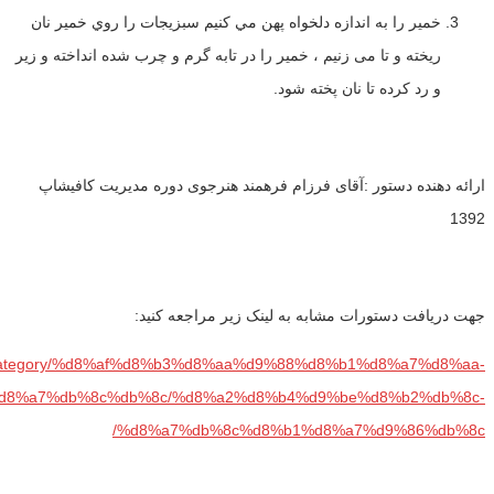
خمير را به اندازه دلخواه پهن مي كنيم سبزيجات را روي خمير نان
ريخته و تا می زنیم ، خمير را در تابه گرم و چرب شده انداخته و زیر
و رد کرده تا نان پخته شود.
ارائه دهنده دستور :آقای فرزام فرهمند هنرجوی دوره مدیریت کافیشاپ
1392
جهت دریافت دستورات مشابه به لینک زیر مراجعه کنید:
com/category/%d8%af%d8%b3%d8%aa%d9%88%d8%b1%d8%a7%d8%aa-
d8%a7%db%8c%db%8c/%d8%a2%d8%b4%d9%be%d8%b2%db%8c-
%d8%a7%db%8c%d8%b1%d8%a7%d9%86%db%8c/