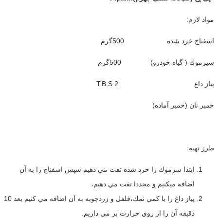
مواد لازم:
اسفناج خرد شده 500گرم
سيرموك ( گياه خودرو) 500گرم
پياز داغ 2 T.B.S
خمير نان (خمير آماده)
طرز تهيه:
ابتدا سرموك را خرد شده تفت مي دهيم سپس اسفناج را به آن
اضافه ميكنيم و مجددا تفت مي دهيم،
پياز داغ را با كمي نمك،فلفل و زردچوبه به آن اضافه مي كنيم بعد 10
دقيقه آن را از روي حرارت بر مي داريم.