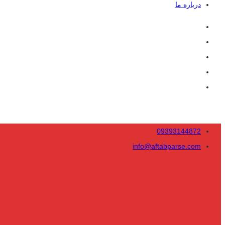
درباره ما
09393144872
info@aftabparse.com