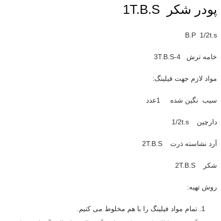
پودر شکر 1T.B.S
B.P 1/2t.s
خامه ترش 4-3T.B.S
مواد لازم جهت فیلینگ:
سیب نگین شده 1عدد
دارچین 1/2t.s
آرد نشاسته ذرت 2T.B.S
شکر 2T.B.S
روش تهیه:
تمام مواد فیلینگ را با هم مخلوط می کنیم.