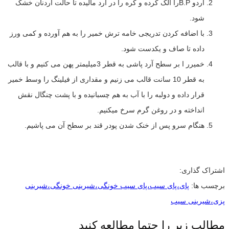
آردو B.Pرا الک کرده و کره را در آرد مالیده تا حالت آردنان خشک
شود.
با اضافه کردن تدریجی خامه ترش خمیر را به هم آورده و کمی ورز
داده تا صاف و یکدست شود.
خمیرر ا بر سطح آرد پاشی به قطر 3میلیمتر پهن می کنیم و با قالب
به قطر 10 سانت قالب می زنیم و مقداری از فیلینگ را وسط خمیر
قرار داده و دولبه را با آب به هم چسبانیده و با پشت چنگال نقش
انداخته و در روغن گرم سرخ میکنیم.
هنگام سرو پس از خنک شدن پودر قند بر سطح آن می پاشیم.
اشتراک گذاری:
برچسب ها:
پای،پای سیب،پای سیب خونگی،شیرینی خونگی،شیرینی
پزی،شیرینی سیب
مطالب زیر را حتما مطالعه کنید