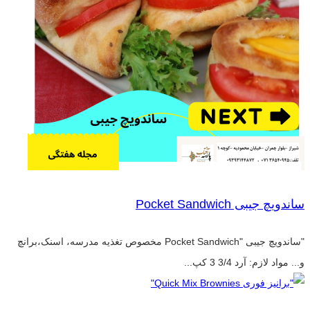
ساندویچ جیبی Pocket Sandwich
"ساندویچ جیبی "Pocket Sandwich مخصوص تغذیه مدرسه، اسنک،برانچ
و... مواد لازم: آرد 3/4 3 کپ...