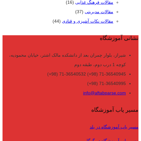
مقالات فرهنگ غذایی
(16)
مقالات مدیریتی
(37)
مقالات نکات آشپزی و قنادی
(44)
نشانی آموزشگاه
شیراز، بلوار چمران بعد از دانشکده مالک اشتر، خیابان محمودیه،
کوچه 1 درب دوم، طبقه دوم
71-36540945 (98+) 71-36540532 (98+)
71-36540995 (98+)
info@aftabparse.com
مسیر یاب آموزشگاه
مسیر یاب آموزشگاه در بلد
مسیر یاب آموزشگاه در گوگل