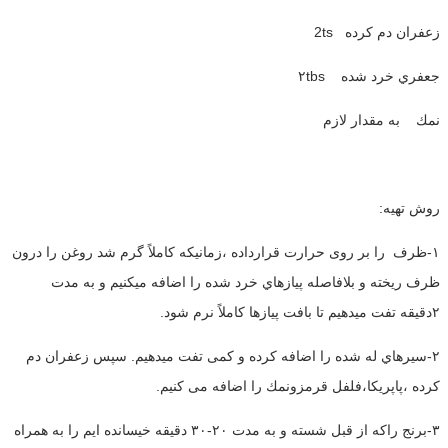
زعفران دم كرده 2ts
جعفري خرد شده ٢tbs
نمك به مقدار لازم
روش تهيه:
١-ظرف را بر روى حرارت قرارداده ،زمانيكه كاملاً گرم شد روغن را درون
ظرف ريخته و بلافاصله پيازهاي خرد شده را اضافه ميكنيم و به مدت
٢دقيقه تفت ميدهيم تا بافت پيازها كاملاً نرم شود.
٢-سيرهاي له شده را اضافه كرده و كمى تفت ميدهيم. سپس زعفران دم
كرده ،پاپريكا،فلفل قرمزونمك را اضافه مى كنيم.
٣-برنج راكه از قبل شسته و به مدت ٢٠-٣٠ دقيقه خيسانده ايم را به همراه