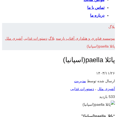
تماس با ما
درباره ما
بلاگ
موسسه فناوری و هتلداری آفتاب پارسه
بلاگ
دستورات غذایی
آشپزی ملل
پائلا paella(اسپانیا)
پائلا paella(اسپانیا)
۱۴۰۳/۱۱/۲۶
ارسال شده توسط
مدیریت
آشپزی ملل
،
دستورات غذایی
533 بازدید
“پائلا paella(اسپانیا)”