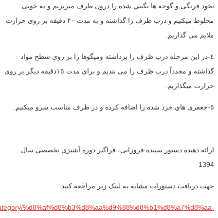
نخود فرنگى و گوجه ها نگيني شده را درون ظرف ميريزيم و به خوبى
مخلوط ميكنيم و درب ظرف را گذاشته و به مدت ٢٠ دقيقه بر روى حرارت
ملايم مى گذاريم.
٤-در اين مرحله درب ظرف را برداشته وميگوها را بر روي سطح مواد
گذاشته و مجدداً درب ظرف را مى بنديم و براى مدت ١٥دقيقه ديگر بر روى
حرارت ميگذاريم.
٥-جعفرى هاي خرد شده را اضافه كرده و در ظرف مناسب سرو ميكنيم.
ارائه دهنده دستور:سپیده فروزانی، فراگیر دوره آشپزی تخصصی سال
1394
جهت دریافت دستورات مشابه به لینک زیر مراجعه کنید:
com/category/%d8%af%d8%b3%d8%aa%d9%88%d8%b1%d8%a7%d8%aa-