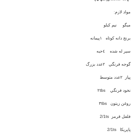
مواد لازم:
ميگو نيم كيلو
برنج دانه كوتاه ١پيمانه
سير له شده ٤حبه
گوجه فرنگي ٢عدد بزرگ
پياز ٢عدد متوسط
نخود فرنگي ٢tbs
روغن زيتون ٣tbs
فلفل قرمز 2/1ts
پاپريكا 2/1ts