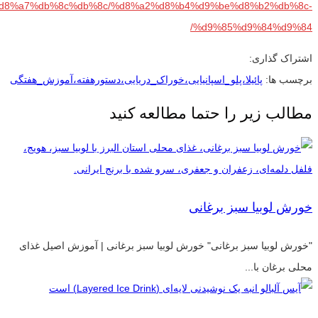
d8%a7%db%8c%db%8c/%d8%a2%d8%b4%d9%be%d8%b2%db%8c-
%d9%85%d9%84%d9%84/
اشتراک گذاری:
برچسب ها:
پائیلا،پلو_اسپانیایی،خوراک_دریایی،دستورهفته،آموزش_هفتگی
مطالب زیر را حتما مطالعه کنید
خورش لوبیا سبز برغانی
"خورش لوبیا سبز برغانی" خورش لوبیا سبز برغانی | آموزش اصیل غذای
محلی برغان با...