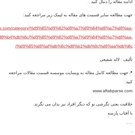
ادامه مقاله را دنبال کنید .
جهت مطالعه سایر قسمت های مقاله به لیمک زیر مراجعه کنید:
parse.com/category/%d9%85%d9%82%d8%a7%d9%84%d8%a7%d8%aa-
8%b4%db%8c/%d9%85%d9%82%d8%a7%d9%84%d8%a7%d8%aa-
%d9%85%d8%af%db%8c%d8%b1%db%8c%d8%aa%db%8c/
تألیف : لاله شفیعی
📍جهت مطالعه کامل مقاله به وبسایت موسسه قسمت مقالات مراجعه
کنید:
www.aftabparse.com
خلاقیت یعنی نگرشی نو که دیگر افراد نیز بدان می نگرند.
با آفتاب پارسه
…..
.