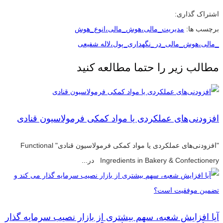
اشتراک گذاری:
برچسب ها:
مدیریت_مالی،هوش_مالی،انوع_هوش
_مالی،هوش_مالی_در_نگهداری_پول،لاله شفیعی
مطالب زیر را حتما مطالعه کنید
افزودنی‌های عملکردی یا مواد کمکی فرمولاسیون قنادی
"افزودنی‌های عملکردی یا مواد کمکی فرمولاسیون قنادی" Functional
Ingredients in Bakery & Confectionery در...
آیا افزایش شعبه، سهم بیشتری از بازار نصیب سرمایه گذار