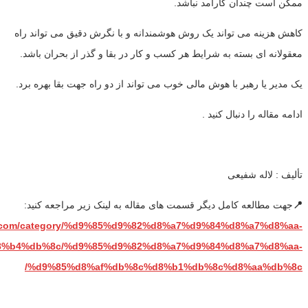
ممکن است چندان کارآمد نباشد.
کاهش هزینه می تواند یک روش هوشمندانه و با نگرش دقیق می تواند راه
معقولانه ای بسته به شرایط هر کسب و کار در بقا و گذر از بحران باشد.
یک مدیر یا رهبر با هوش مالی خوب می تواند از دو راه جهت بقا بهره برد.
ادامه مقاله را دنبال کنید .
تألیف : لاله شفیعی
📍
جهت مطالعه کامل دیگر قسمت های مقاله به لینک زیر مراجعه کنید:
rse.com/category/%d9%85%d9%82%d8%a7%d9%84%d8%a7%d8%aa-
%b4%db%8c/%d9%85%d9%82%d8%a7%d9%84%d8%a7%d8%aa-
%d9%85%d8%af%db%8c%d8%b1%db%8c%d8%aa%db%8c/