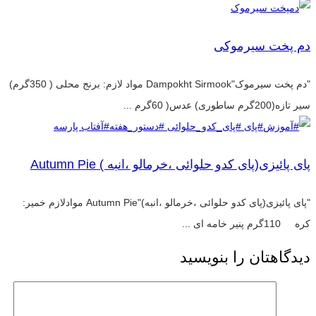
دم پخت سیرموکی
"دم پخت سیرموک"Dampokht Sirmook مواد لازم: برنج محلی ( 350گرم)
سیر تازه(200گرم ساطوری) عدس( 60گرم ...
پای پائیزی(پای کدو حلوائی ،خرمالو ،انبه ) Autumn Pie
"پای پائیزی(پای کدو حلوائی ،خرمالو ،انبه)"Autumn Pie موادلازم خمیر:
کره 110گرم پنیر خامه ای ...
دیدگاهتان را بنویسید