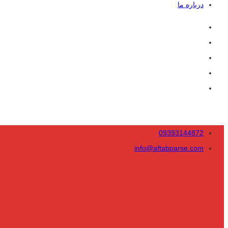
درباره ما
09393144872
info@aftabparse.com