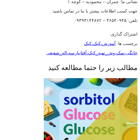
نشانی ما: چمران – محمودیه – کوچه ۱
جهت کسب اطلاعات بیشتر با ما در تماس باشید:
تلفن: ۳۶۵۴۰۹۴۵ – ۰۹۳۹۳۱۴۴۸۷۲
اشتراک گذاری:
برچسب ها:
آموزش،کیک،کیک
خانگی،نمک،وش_تهیه_کیک،آفتابپارسه،اله_شفیعی
مطالب زیر را حتما مطالعه کنید