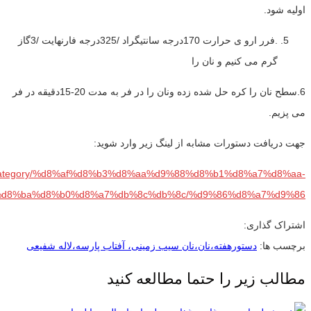
اولیه شود.
.فرر ارو ی حرارت 170درجه سانتیگراد /325درجه فارنهایت /3گاز
گرم می کنیم و نان را
6.سطح نان را کره حل شده زده ونان را در فر به مدت 20-15دقیقه در فر
می پزیم.
جهت دریافت دستورات مشابه از لینگ زیر وارد شوید:
com/category/%d8%af%d8%b3%d8%aa%d9%88%d8%b1%d8%a7%d8%aa-
d8%ba%d8%b0%d8%a7%db%8c%db%8c/%d9%86%d8%a7%d9%86/
اشتراک گذاری:
برچسب ها:
دستورهفته،نان،نان سیب زمینی، آفتاب پارسه،لاله شفیعی
مطالب زیر را حتما مطالعه کنید