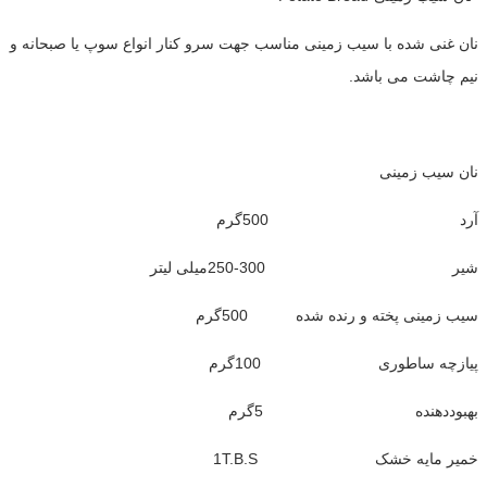
نان غنی شده با سیب زمینی مناسب جهت سرو کنار انواع سوپ یا صبحانه و
نیم چاشت می باشد.
نان سیب زمینی
آرد 500گرم
شیر 300-250میلی لیتر
سیب زمینی پخته و رنده شده 500گرم
پیازچه ساطوری 100گرم
بهبوددهنده 5گرم
خمیر مایه خشک 1T.B.S