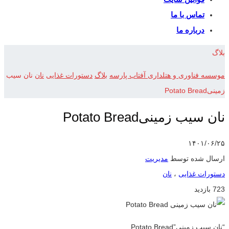
تماس با ما
درباره ما
بلاگ
موسسه فناوری و هتلداری آفتاب پارسه
بلاگ
دستورات غذایی
نان
نان سیب
زمینیPotato Bread
نان سیب زمینیPotato Bread
۱۴۰۱/۰۶/۲۵
ارسال شده توسط
مدیریت
دستورات غذایی
،
نان
723 بازدید
“نان سیب زمینی”Potato Bread