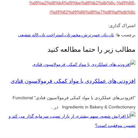
%d8%a2%d8%b4%d9%be%d8%b2%db%8c-%d9%88-
%d9%82%d9%86%d8%a7%d8%af%db%8c/
اشتراک گذاری:
برچسب ها:
نان،نان خمیرترش،مخمرنان،استراحت نان،لاله شفیعی
مطالب زیر را حتما مطالعه کنید
افزودنی‌های عملکردی یا مواد کمکی فرمولاسیون قنادی
"افزودنی‌های عملکردی یا مواد کمکی فرمولاسیون قنادی" Functional
Ingredients in Bakery & Confectionery در...