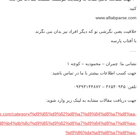
کنید:
www.aftabparse.com
خلاقیت یعنی نگرشی نو که دیگر افراد نیز بدان می نگرند.
با آفتاب پارسه
…..
نشانی ما: چمران – محمودیه – کوچه ۱
جهت کسب اطلاعات بیشتر با ما در تماس باشید:
تلفن: ۳۶۵۴۰۹۴۵ – ۰۹۳۹۳۱۴۴۸۷۲
جهت دریافت مقالات مشابه به لینک زیر وارد شوید:
parse.com/category/%d9%85%d9%82%d8%a7%d9%84%d8%a7%d8%aa-
8%b4%db%8c/%d9%85%d9%82%d8%a7%d9%84%d8%a7%d8%aa-
%d9%86%da%a9%d8%a7%d8%aa-