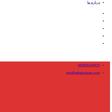
درباره ما
09393144872
info@aftabparse.com