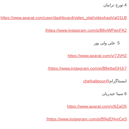
4.تورج ترابیان
https://www.aparat.com/user/dashboard/video_stat/videohash/aQ1LB
https://www.instagram.com/p/B6vjWPwnFK2/
علی ولی پور
https://www.aparat.com/v/7JVH2
https://www.instagram.com/p/B8ettwGHJr7/
اینستاگرام
@chefvalipour
6.سینا حیدریان
https://www.aparat.com/v/6ZaO5
https://www.instagram.com/p/B9jgEHynCeS/