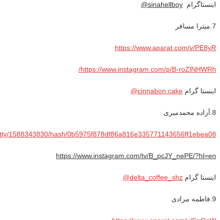
اینستاگرام
sinahellboy
@
7.میترا مسافر
https://www.aparat.com/v/PE8yR
/
https://www.instagram.com/p/B-roZlNHWRh
اینستا گرام
cinnabon.cake@
8.آزاده محمدمیری
CG/tty/1588343830/hash/0b5975f878df86a816e335771143656ff1ebea08
https://www.instagram.com/tv/B_pcJY_nePE/?hl=en
اینستا گرام
delta_coffee_shz@
9.فاطمه مرادی