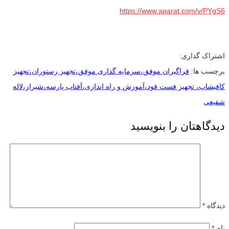
https://www.aparat.com/v/PYgS6
اشتراک گذاری:
برچسب ها:
فراگیران موفق،سرمایه گذاری موفق،تجهیز رستوران،تجهیز
کافیشاپ، تجهیز فست فود،آموزش و راه اندازی،آفتاب پارسه،شیراز،لاله
شفیعی
دیدگاهتان را بنویسید
دیدگاه
*
نام
*