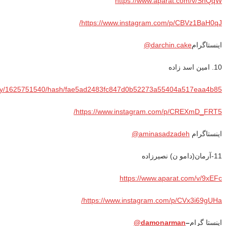
https://www.aparat.com/v/SnQqW
/
https://www.instagram.com/p/CBVz1BaH0qJ
اینستاگرام
darchin.cake
@
10. امین اسد زاده
r1/tty/1625751540/hash/fae5ad2483fc847d0b52273a55404a517eaa4b85
https://www.instagram.com/p/CREXmD_FRT5/
اینستاگرام
aminasadzadeh@
11-آرمان(دامو ن) نصیرزاده
https://www.aparat.com/v/9xEFc
https://www.instagram.com/p/CVx3i69gUHa/
اینستا گرام
–
damonarman@