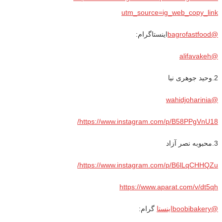
utm_source=ig_web_copy_link
@bagrofastfood
اینستاگرام:
@alifavakeh
2.وحید جوهری نیا
@wahidjoharinia
https://www.instagram.com/p/B58PPgVnU18/
3.محبوبه نصر آزاد
https://www.instagram.com/p/B6lLqCHHQZu/
https://www.aparat.com/v/dt5qh
@boobibakeryاینستا
گرام: