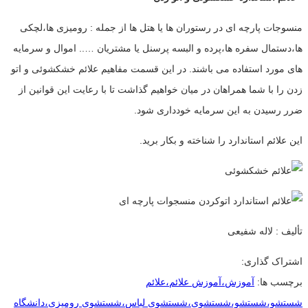
منسوجات پارچه ای در رستوران ها یا هتل ها از جمله : رومیزی ها،لچکی
ها،دستمال سفره ها،پرده و البسه پرسنل یا مشتریان ….. اموال و سرمایه
های مورد استفاده می باشند. در این قسمت مفاهیم علائم خشکشوئی و اتو
زدن را با شما همراهان در میان خواهیم گذاشت تا با رعایت این قوانین از
ضرر رسیدن به این سرمایه خودداری شود.
این علائم استاندارد را شناخته و بکار برید.
تألیف : لاله شفیعی
اشتراک گذاری:
برچسب ها:
آموزش،آموزش علائم،علائم
شستشو،شستشو،شستشوی،شستشوی لباس،شستشوی رومیزی،دانشگاه