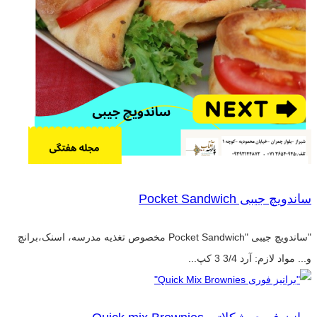
ساندویچ جیبی Pocket Sandwich
"ساندویچ جیبی "Pocket Sandwich مخصوص تغذیه مدرسه، اسنک،برانچ
و... مواد لازم: آرد 3/4 3 کپ...