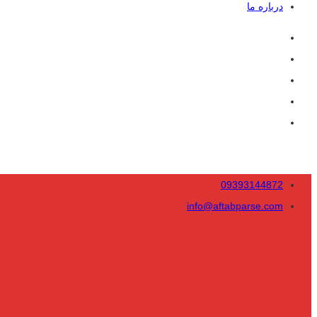
درباره ما
09393144872
info@aftabparse.com