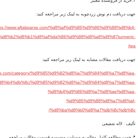
7.خرید از فروشنده معتبر
جهت دریافت دم نوش زردچوبه به لینک زیر مراجعه کنید:
tps://www.aftabparse.com/%d8%af%d9%85%d9%86%d9%88%d8%b4-
%d8%b2%d8%b1%d8%af%da%86%d9%88%d8%a8%d9%87turmeric-
tea/
جهت دریافت مقالات مشابه به لینک زیر مراجعه کنید:
parse.com/category/%d9%85%d9%82%d8%a7%d9%84%d8%a7%d8%aa-
8%b4%db%8c/%d9%85%d9%82%d8%a7%d9%84%d8%a7%d8%aa-
%d8%b4%d9%86%d8%a7%d8%ae%d8%aa-
%d9%85%d9%88%d8%a7%d8%af-
%d8%ba%d8%b0%d8%a7%db%8c%db%8c/
تألیف : لاله شفیعی
📍جهت مطالعه کامل مقاله به وبسایت موسسه قسمت مقالات مراجعه