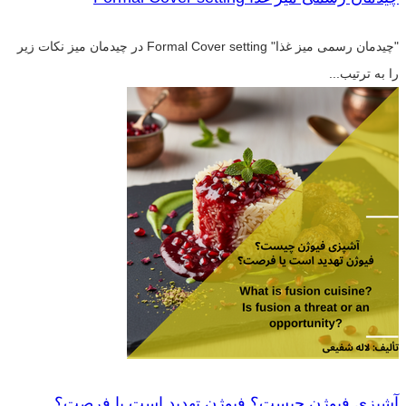
"چیدمان رسمی میز غذا" Formal Cover setting در چیدمان میز نکات زیر
را به ترتیب...
آشپزی فیوژن چیست؟ فیوژن تهدید است یا فرصت؟