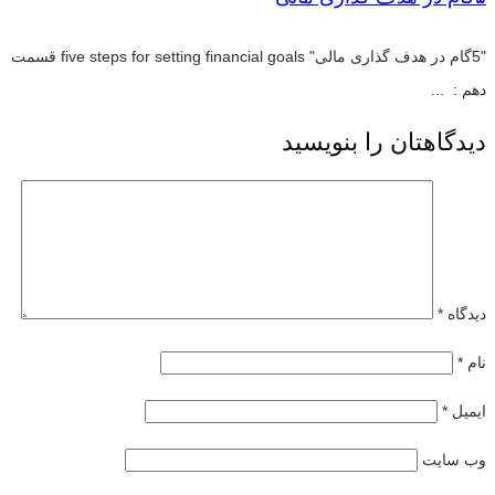
"5گام در هدف گذاری مالی" five steps for setting financial goals قسمت
دهم : ...
دیدگاهتان را بنویسید
دیدگاه
*
نام
*
ایمیل
*
وب‌ سایت