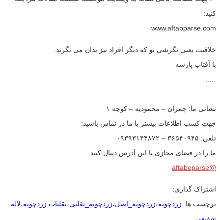
کنید:
www.aftabparse.com
خلاقیت یعنی نگرشی نو که دیگر افراد نیز بدان می نگرند.
با آفتاب پارسه
…..
.
نشانی ما: چمران – محمودیه – کوچه ۱
جهت کسب اطلاعات بیشتر با ما در تماس باشید:
تلفن: ۳۶۵۴۰۹۴۵ – ۰۹۳۹۳۱۴۴۸۷۲
ما را در فضای مجازی با این آدرس دنبال کنید:
@aftabeparse
اشتراک گذاری:
برچسب ها:
زردچوبه،زردچوبه_اصل،زردچوبه_تقلبی،تقلبات زردچوبه،لاله
شفیعی