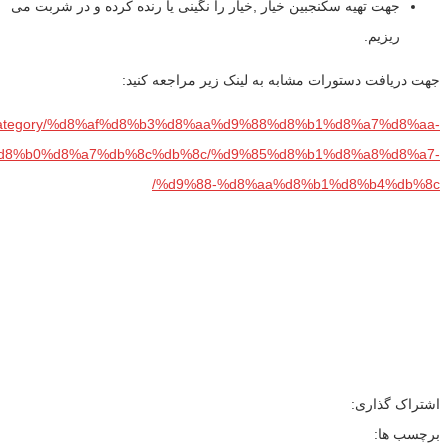
جهت تهیه سکنجبین خیار ,خیار را نگینی یا رنده کرده و در شربت می
ریزیم.
جهت دریافت دستورات مشابه به لینک زیر مراجعه کنید:
com/category/%d8%af%d8%b3%d8%aa%d9%88%d8%b1%d8%a7%d8%aa-
d8%b0%d8%a7%db%8c%db%8c/%d9%85%d8%b1%d8%a8%d8%a7-
%d9%88-%d8%aa%d8%b1%d8%b4%db%8c/
اشتراک گذاری:
برچسب ها: