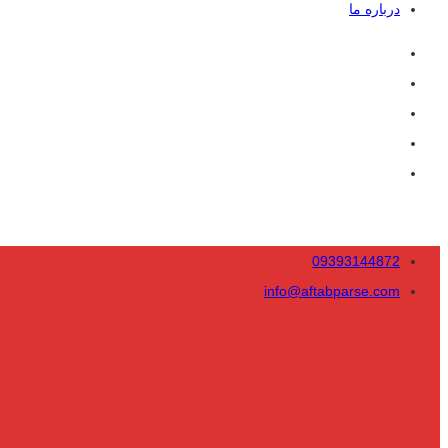
درباره ما
09393144872
info@aftabparse.com