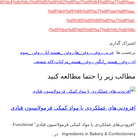
8%b4%db%8c/%d9%85%d9%82%d8%a7%d9%84%d8%a7%d8%aa-
%d8%b4%d9%86%d8%a7%d8%ae%d8%aa-
%d9%85%d9%88%d8%a7%d8%af-
%d8%ba%d8%b0%d8%a7%db%8c%db%8c/
اشتراک گذاری:
برچسب ها:
چربی،روغن،روغن_ها،روغن _هسته انار،روغن _میوه
ای،روغن_هسته _انگور،روغن_هسته_مرکبات،لاله شفیعی
مطالب زیر را حتما مطالعه کنید
افزودنی‌های عملکردی یا مواد کمکی فرمولاسیون قنادی
"افزودنی‌های عملکردی یا مواد کمکی فرمولاسیون قنادی" Functional
Ingredients in Bakery & Confectionery در...