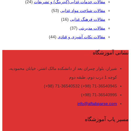
مقالات خدمات غذایی(کیترینگ) و تشریفات
(24)
مقالات شناخت مواد غذایی
(53)
مقالات فرهنگ غذایی
(16)
مقالات مدیریتی
(37)
مقالات نکات آشپزی و قنادی
(44)
نشانی آموزشگاه
شیراز، بلوار چمران بعد از دانشکده مالک اشتر، خیابان محمودیه،
کوچه 1 درب دوم، طبقه دوم
71-36540945 (98+) 71-36540532 (98+)
71-36540995 (98+)
info@aftabparse.com
مسیر یاب آموزشگاه