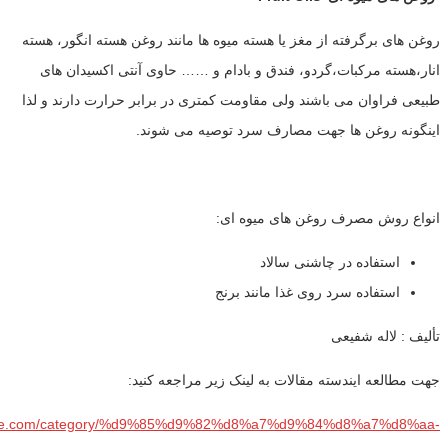
روغن های برگرفته از مغز یا هسته میوه ها مانند روغن هسته انگور، هسته
انار،هسته مرکبات،گردو، فندق و بادام و …… حاوی آنتی اکسیدان های
طبیعی فراوان می باشند ولی مقاومت کمتری در برابر حرارت دارند و لذا
اینگونه روغن ها جهت مصارف سرد توصیه می شوند.
انواع روش مصرف روغن های میوه ای:
استفاده در چاشنی سالاد
استفاده سرد روی غذا مانند برنج
تألیف : لاله شفیعی
جهت مطالعه ایندسته مقالات به لینک زیر مراجعه کنید:
parse.com/category/%d9%85%d9%82%d8%a7%d9%84%d8%a7%d8%aa-